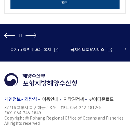
확인
복지ro 함께 만드는 복지
극지정보포탈서비스
안
개인정보처리방침
이용안내
저작권정책
뷰어다운로드
TEL.
37716 포항시 북구 해동로 376
054-242-1812~5
FAX.
054-245-1649
Copyright ⓒ Pohang Regional Office of Oceans and Fisheries
All rights reserved