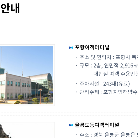
 안내
포항여객터미널
주소 및 연락처 :
포항시 북구 
규모 :
2층, 연면적 2,916㎡
대합실 여객 수용인원 :
주차시설 :
243대(유료)
관리주체 :
포항지방해양수
울릉도동여객터미널
주소 :
경북 울릉군 울릉읍 