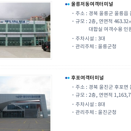
울릉저동여객터미널
주소 :
경북 울릉군 울릉읍 
규모 :
2층, 연면적 463.32
대합실 여객수용 인원 
주차시설 :
3대
관리주체 :
울릉군청
후포여객터미널
주소 :
경북 울진군 후포면 울
규모 :
2층, 연면적 1,163,
주차시설 :
8대
관리주체 :
울진군청