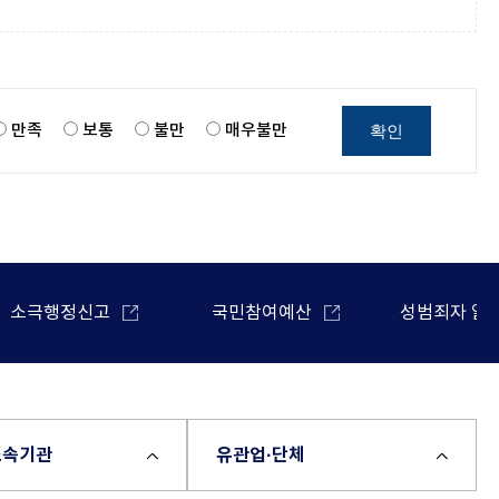
확인
만족
보통
불만
매우불만
소극행정신고
국민참여예산
성범죄자 알
소속기관
유관업·단체