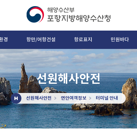
환경
항만/어항건설
항로표지
민원바다
선원해사안전
선원해사안전
연안여객정보
터미널 안내