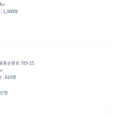
24㎡
1,000명
릉순환로 785-25
8㎡
: 610명
산청