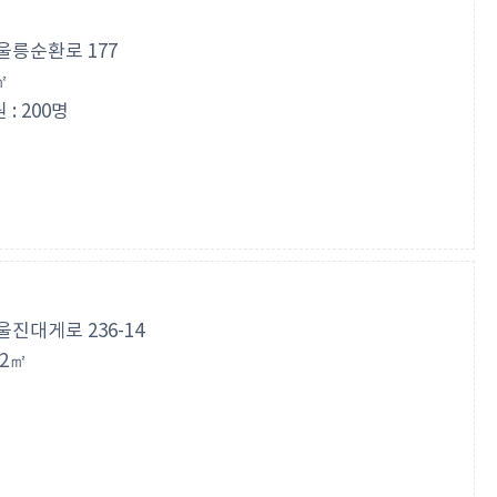
울릉순환로 177
㎡
: 200명
진대게로 236-14
72㎡