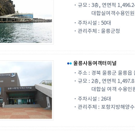
규모 :
3층, 연면적 1,496.
대합실여객수용인원 : 
주차시설 :
50대
관리주체 :
울릉군청
울릉사동여객터미널
주소 :
경북 울릉군 울릉읍 울
규모 :
2층, 연면적 1,497.
대합실 여객 수용인원 
주차시설 :
26대
관리주체 :
포항지방해양수