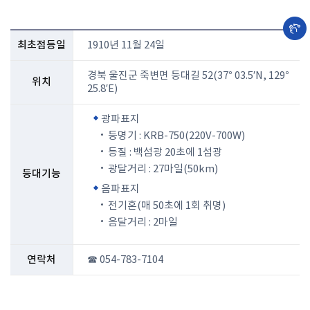
최초점등일
1910년 11월 24일
경북 울진군 죽변면 등대길 52(37° 03.5′N, 129°
위치
25.8′E)
광파표지
등명기 : KRB-750(220V-700W)
등질 : 백섬광 20초에 1섬광
광달거리 : 27마일(50km)
등대기능
음파표지
전기혼(매 50초에 1회 취명)
음달거리 : 2마일
연락처
☎ 054-783-7104