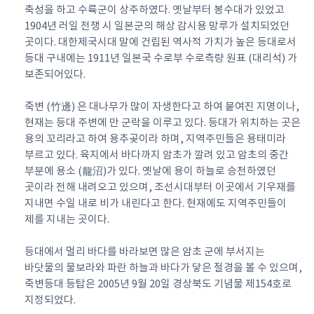
축성을 하고 수륙군이 상주하였다. 옛날부터 봉수대가 있었고
1904년 러일 전쟁 시 일본군의 해상 감시용 망루가 설치되었던
곳이다. 대한제국시대 말에 건립된 역사적 가치가 높은 등대로서
등대 구내에는 1911년 일본국 수로부 수로측량 원표 (대리석) 가
보존되어있다.
죽변 (竹邊) 은 대나무가 많이 자생한다고 하여 붙여진 지명이나,
현재는 등대 주변에 만 군락을 이루고 있다. 등대가 위치하는 곳은
용의 꼬리라고 하여 용추곶이라 하며, 지역주민들은 용태미라
부르고 있다. 육지에서 바다까지 암초가 깔려 있고 암초의 중간
부분에 용소 (龍沼)가 있다. 옛날에 용이 하늘로 승천하였던
곳이라 전해 내려오고 있으며, 조선시대부터 이곳에서 기우재를
지내면 수일 내로 비가 내린다고 한다. 현재에도 지역주민들이
제를 지내는 곳이다.
등대에서 멀리 바다를 바라보면 많은 암초 군에 부서지는
바닷물의 물보라와 파란 하늘과 바다가 닿은 절경을 볼 수 있으며,
죽변등대 등탑은 2005년 9월 20일 경상북도 기념물 제154호로
지정되었다.