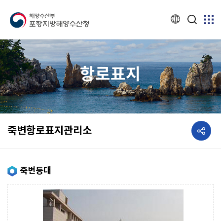
항로표지
공유하기
죽변항로표지관리소
죽변등대