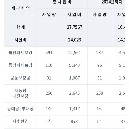
총 사 업 비
2024년까지
세 부 사 업
사 업 량
사 업 비
사 업 량
사 업 
합 계
27,7567
16,43
시설비
24,023
14,29
북방파제보강
591
12,561
237
4,57
동방파제보강
110
5,340
96
5,13
공동보강공
31
1,087
31
1,08
저동항
250
2,645
250
2,64
내진보강
등대공, 부대공
1식
1,417
1식
480
사후환경
1식
973
1식
379