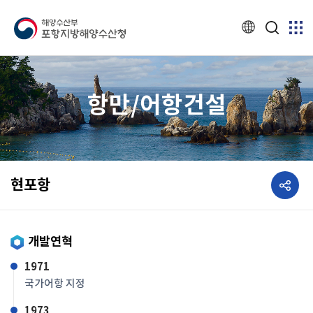
항만/어항건설
공유하기
현포항
개발연혁
1971
국가어항 지정
1973