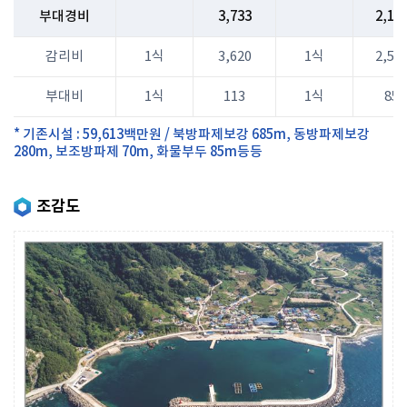
부대경비
3,733
2,14
감리비
1식
3,620
1식
2,50
부대비
1식
113
1식
85
* 기존시설 : 59,613백만원 / 북방파제보강 685m, 동방파제보강
280m, 보조방파제 70m, 화물부두 85m등등
조감도