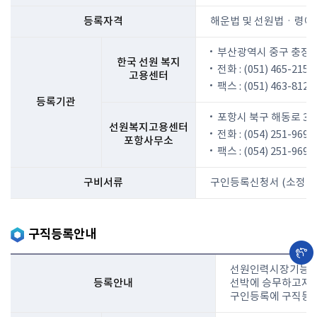
등록자격
해운법 및 선원법ㆍ령에
부산광역시 중구 충장대
한국 선원 복지
전화 : (051) 465-2151 
고용센터
팩스 : (051) 463-8124
등록기관
포항시 북구 해동로 3
선원복지고용센터
전화 : (054) 251-9691
포항사무소
팩스 : (054) 251-9693
구비서류
구인등록신청서 (소정양식
구직등록안내
선원인력시장기능 수
등록안내
선박에 승무하고자 
구인등록에 구직등록을