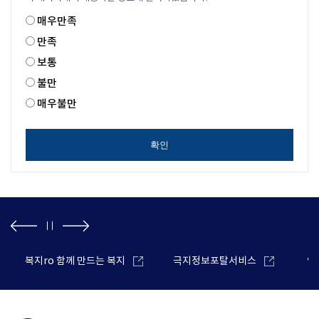
매우만족
만족
보통
불만
매우불만
확인
복지ro 함께 만드는 복지
극지정보포탈서비스
안