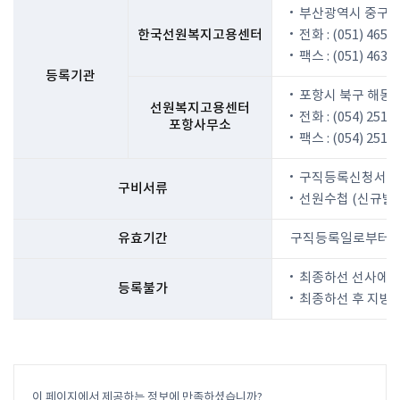
부산광역시 중구 충
한국선원복지고용센터
전화 : (051) 465-2
팩스 : (051) 463-
등록기관
포항시 북구 해동로
선원복지고용센터
전화 : (054) 251-
포항사무소
팩스 : (054) 251-
구직등록신청서 (
구비서류
선원수첩 (신규발
유효기간
구직등록일로부터 9
최종하선 선사에 
등록불가
최종하선 후 지방
이 페이지에서 제공하는 정보에 만족하셨습니까?