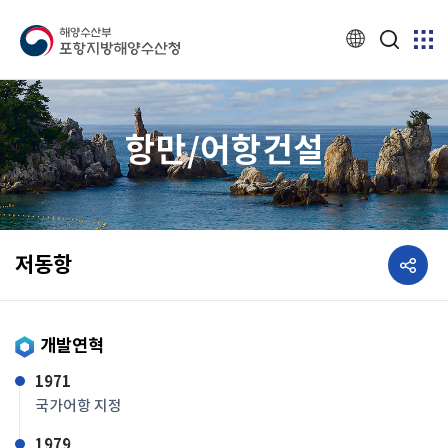
항만/어항건설
공유하기
저동항
개발연혁
1971
국가어항 지정
1979