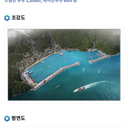
소형선 부두 1,050m, 여객선부두 65m 등
조감도
평면도