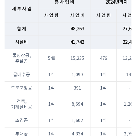
총 사 업 비
2024년까지
세 부 사 업
사 업 량
사 업 비
사 업 량
사 업 
합 계
48,263
27,63
시설비
41,742
22,45
물양장공,
548
15,235
476
13,24
준설공
급배수공
1식
1,099
1식
141
도로포장공
1식
391
1식
-
건축,
1식
8,694
1식
1,267
기계설비공
조경공
1식
1,602
1식
-
부대공
1식
4,334
1식
2,754