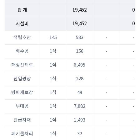
합 계
19,452
0
시설비
19,452
0
적립호안
145
583
-
-
배수공
1식
156
-
-
해상산책로
1식
6,405
-
-
진입광장
1식
228
-
-
방파제보강
1식
49
-
-
부대공
1식
7,882
-
-
관급자재
1식
1,493
-
-
폐기물처리
1식
32
-
-