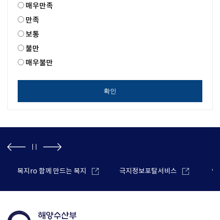
매우만족
만족
보통
불만
매우불만
확인
복지ro 함께 만드는 복지
극지정보포탈서비스
안