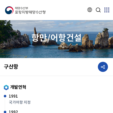
항만/어항건설
공유하기
구산항
개발연혁
1991
국가어항 지정
1992