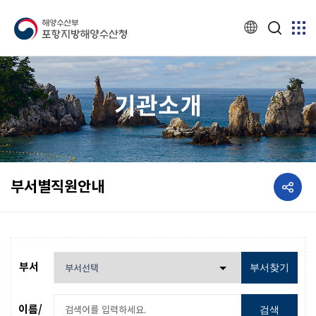
기관소개
공유하기
부서별직원안내
부서
부서찾기
이름/
검색