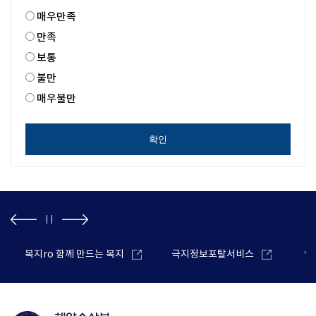
매우만족
만족
보통
불만
매우불만
확인
복지ro 함께 만드는 복지
극지정보포탈서비스
안