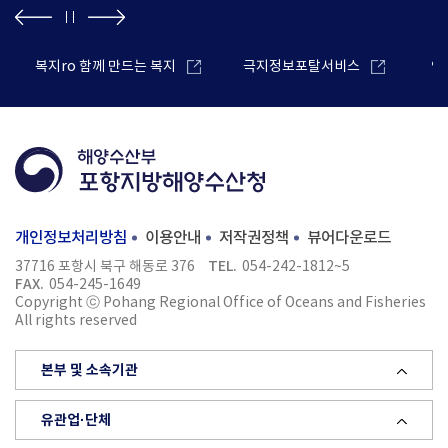
복지ro 함께 만드는 복지
극지정보포탈서비스
안
개인정보처리방침
이용안내
저작권정책
뷰어다운로드
TEL.
37716 포항시 북구 해동로 376
054-242-1812~5
FAX.
054-245-1649
Copyright ⓒ Pohang Regional Office of Oceans and Fisheries
All rights reserved
본부 및 소속기관
유관업·단체