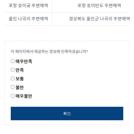
포항 호미곶 주변해역
포항 호미반도 주변해역
울진 나곡리 주변해역
경상북도 울진군 나곡리 주변해역
이 페이지에서 제공하는 정보에 만족하셨습니까?
매우만족
만족
보통
불만
매우불만
확인